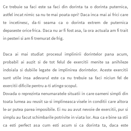
Ce trebuie sa faci este sa faci din dorinta ta o dorinta puternica,
astfel incat nimic sa nu te mai poata opri! Daca inca mai ai frici care
te incetinesc, da-ti seama ca
o dorinta extrem de puternica
depaseste orice frica.
Daca nu ar fi fost asa, la ora actuala am fi trait
in pesteri si am fi tremurat de frig.
Daca ai mai studiat procesul implinirii dorintelor pana acum,
probabil ai auzit si de tot felul de exercitii menite sa anihileze
indoiala si dubiile legate de implinirea dorintelor. Aceste exercitii
sunt utile
insa adevarul este ca nu trebuie sa faci niciun fel de
exercitii dificile pentru
a-ti atinge scopul.
Dovada o reprezinta nenumaratele situatii in care oameni simpli din
toata lumea au reusit sa-si implineasca visele in conditii care altora
le-ar putea parea imposibile. Ei nu au avut nevoie de exercitii, pur si
simplu au facut schimbarile potrivite in viata lor. Asa ca e bine sa stii
ca esti perfect asa cum esti acum si ca dorinta ta, daca este