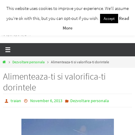
Skip
This website uses cookies to improve your experience. We'll assume
to
you're ok with this, but you can opt-out if you wish.
Read
Accept
Traieste Liber
content
More
Un blog despre dezvoltare personala, puterea prezentului si eliberarea de ganduri,
ho'oponopono, EFT!
Home
Dezvoltare personala
Alimenteaza-ti si valorifica-ti dorintele
Alimenteaza-ti si valorifica-ti
dorintele
traian
November 6, 2013
Dezvoltare personala