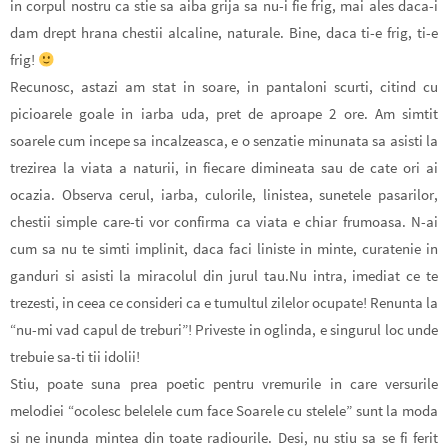
in corpul nostru ca stie sa aiba grija sa nu-i fie frig, mai ales daca-i
dam drept hrana chestii alcaline, naturale. Bine, daca ti-e frig, ti-e
frig!
Recunosc, astazi am stat in soare, in pantaloni scurti, citind cu
picioarele goale in iarba uda, pret de aproape 2 ore. Am simtit
soarele cum incepe sa incalzeasca, e o senzatie minunata sa asisti la
trezirea la viata a naturii, in fiecare dimineata sau de cate ori ai
ocazia. Observa cerul, iarba, culorile, linistea, sunetele pasarilor,
chestii simple care-ti vor confirma ca viata e chiar frumoasa. N-ai
cum sa nu te simti implinit, daca faci liniste in minte, curatenie in
ganduri si asisti la miracolul din jurul tau.Nu intra, imediat ce te
trezesti, in ceea ce consideri ca e tumultul zilelor ocupate! Renunta la
“nu-mi vad capul de treburi”!
Priveste in oglinda, e singurul loc unde
trebuie sa-ti tii idolii!
Stiu, poate suna prea poetic pentru vremurile in care versurile
melodiei “ocolesc belelele cum face Soarele cu stelele” sunt la moda
si ne inunda mintea din toate radiourile. Desi, nu stiu sa se fi ferit