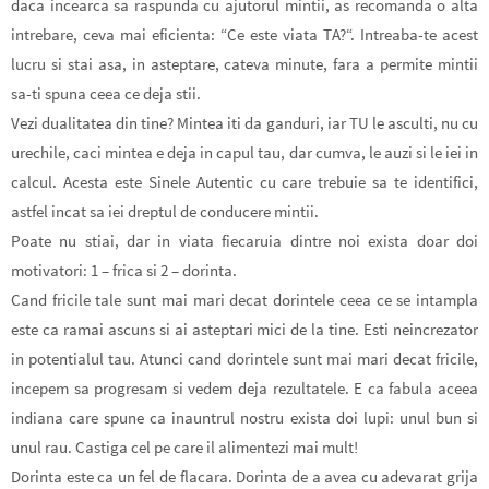
daca incearca sa raspunda cu ajutorul mintii, as recomanda o alta
intrebare, ceva mai eficienta: “
Ce este viata TA?
“. Intreaba-te acest
lucru si stai asa, in asteptare, cateva minute, fara a permite mintii
sa-ti spuna ceea ce deja stii.
Vezi dualitatea din tine? Mintea iti da ganduri, iar TU le asculti, nu cu
urechile, caci mintea e deja in capul tau, dar cumva, le auzi si le iei in
calcul. Acesta este Sinele Autentic cu care trebuie sa te identifici,
astfel incat sa iei dreptul de conducere mintii.
Poate nu stiai, dar in viata fiecaruia dintre noi exista doar
doi
motivatori: 1 – frica si 2 – dorinta.
Cand fricile tale sunt mai mari decat dorintele ceea ce se intampla
este ca ramai ascuns si ai asteptari mici de la tine. Esti neincrezator
in potentialul tau.
Atunci cand dorintele sunt mai mari decat fricile,
incepem sa progresam si vedem deja rezultatele.
E ca fabula aceea
indiana care spune ca inauntrul nostru exista doi lupi: unul bun si
unul rau. Castiga cel pe care il alimentezi mai mult!
Dorinta este ca un fel de flacara. Dorinta de a avea cu adevarat grija