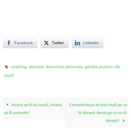
Facebook
Twitter
LinkedIn
,
,
,
,
coaching
depresie
dezvoltare personala
gandire pozitiva
life
.
coach
Invata sa fii tu insuti, invata
Concentreaza-te mai mult pe ce
sa fii autentic!
iti doresti decat pe ce nu iti
doresti!