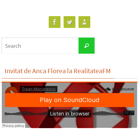
Search
Search
for:
Invitat de Anca Florea la RealitateaFM