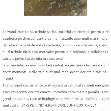
Adevarul este ca nu trebuie sa faci tot felul de exercitii pentru a te
pozitiona pe directie, pentru ca manifestarile apar mult mai simplu.
Daca te-ai saturat de viata ta actuala, la modul cel mai serios, atunci
nu-ti trebuie nicio alta motivatie pentru a o schimba, e suficient ca
exista o puternica dorinta in acest sens!
Iata care este cea mai importanta intrebare pe care sa ti-o adresezi in
acest moment:
Fricile tale sunt mai mari decat dorintele tale sau
invers?
Ti-ai aranjat clar in minte ce iti doresti astfel incat sa simti energiile
asociate acestei dorinte cum te indeamna catre marele premiu? Este
genul de dorinta care te impinge spre implinirea ei, indiferent care
sunt costurile?
REPET: INDIFERENT CARE SUNT COSTURILE?