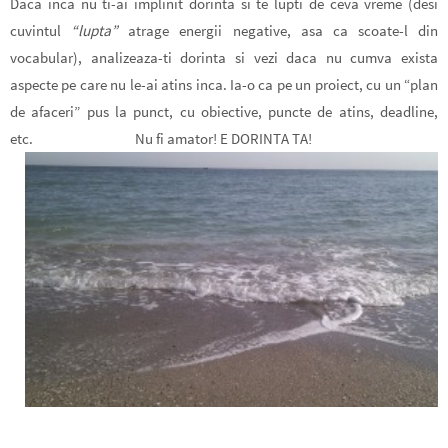
Daca inca nu ti-ai implinit dorinta si te lupti de ceva vreme (desi
cuvintul
“lupta”
atrage energii negative, asa ca scoate-l din
vocabular), analizeaza-ti dorinta si vezi daca nu cumva exista
aspecte pe care nu le-ai atins inca. Ia-o ca pe un proiect, cu un “plan
de afaceri” pus la punct, cu obiective, puncte de atins, deadline,
etc.
Nu fi amator! E DORINTA TA!