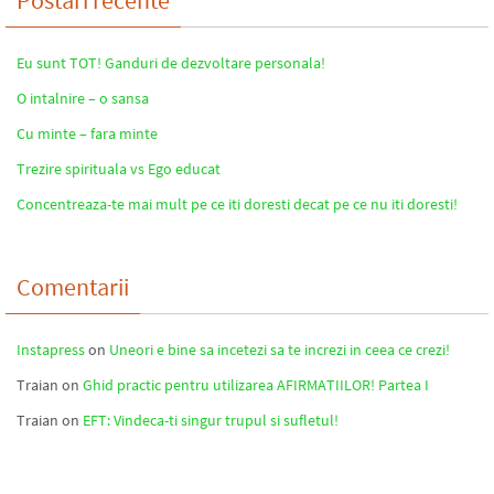
Postari recente
Eu sunt TOT! Ganduri de dezvoltare personala!
O intalnire – o sansa
Cu minte – fara minte
Trezire spirituala vs Ego educat
Concentreaza-te mai mult pe ce iti doresti decat pe ce nu iti doresti!
Comentarii
Instapress
on
Uneori e bine sa incetezi sa te increzi in ceea ce crezi!
Traian
on
Ghid practic pentru utilizarea AFIRMATIILOR! Partea I
Traian
on
EFT: Vindeca-ti singur trupul si sufletul!