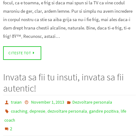
focul, ca e toamna, e frig si daca mai spun si la TV ca vine codul
maroniu de ger, clar, ardem lemne. Pur si simplu nu avem incredere
in corpul nostru ca stie sa aiba grija sa nu-i fie frig, mai ales daca-i
dam drept hrana chestii alcaline, naturale. Bine, daca ti-e frig, ti-e
frig! ðŸ™‚ Recunosc, astazi…
CITESTE TOT
Invata sa fii tu insuti, invata sa fii
autentic!
traian
November 1, 2013
Dezvoltare personala
,
,
,
,
coaching
depresie
dezvoltare personala
gandire pozitiva
life
coach
2