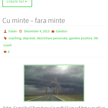
CITESTE TOT
Cu minte – fara minte
traian
December 4, 2013
Ganduri
,
,
,
,
coaching
depresie
dezvoltare personala
gandire pozitiva
life
coach
4
Salut, Ce mai faci? Toate bune si in grafic? Cum ar fi fost sa nu stii ce