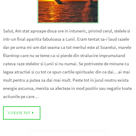
Salut, Am stat aproape doua ore in intuneric, privind cerul, stelele si
intr-un final aparitia fabuloasa a Lunii. Eram tentat sa-i laud razele
dar pe urma mi-am dat seama ca tot meritul este al Soarelui, marele
filantrop care nu se teme ca-si pierde din stralucire imprumutand
cateva raze stelelor si Lunii si nu numai. Se potriveste de minune cu
legea atractiei si cu tot ce spun cartile spirituale: din ce dai…ai mai
mult pentru a putea sa dai mai mult. Peste tot in jurul nostru exista
energie ascunsa, menita sa afecteze in mod pozitiv sau negativ toate
actiunile pe care…
CITESTE TOT