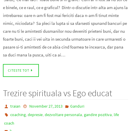
e binele, ce e raul, ce e graficul? Dintr-o discutie intr-alta am ajuns la
intrebarea: oare n-am fi fost mai fericiti daca n-am fi tinut minte
nimic, niciodata? Sa pleci la lupta si sa sfarsesti spunand bancuri pe
care nu ti le amintesti dusmanilor nou deveniti prieteni buni, dar nu
foarte buni, caci ii vei uita in secunda urmatoare in care urmaresti o
pasare si-ti amintesti de ce abia cind foamea te incearca, dar pana
sa duci mana la pusca, uiti ca ai…
CITESTE TOT
Trezire spirituala vs Ego educat
traian
November 27, 2013
Ganduri
,
,
,
,
coaching
depresie
dezvoltare personala
gandire pozitiva
life
coach