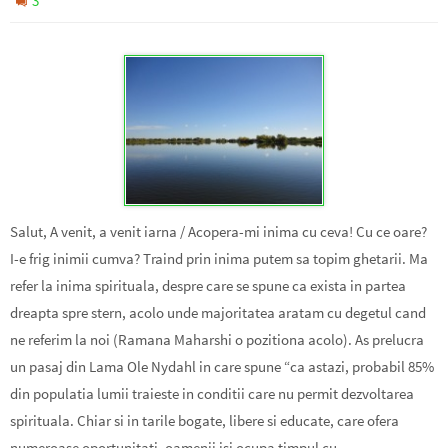
3
Salut, A venit, a venit iarna / Acopera-mi inima cu ceva! Cu ce oare?
I-e frig inimii cumva? Traind prin inima putem sa topim ghetarii. Ma
refer la inima spirituala, despre care se spune ca exista in partea
dreapta spre stern, acolo unde majoritatea aratam cu degetul cand
ne referim la noi (Ramana Maharshi o pozitiona acolo). As prelucra
un pasaj din Lama Ole Nydahl in care spune “ca astazi, probabil 85%
din populatia lumii traieste in conditii care nu permit dezvoltarea
spirituala. Chiar si in tarile bogate, libere si educate, care ofera
numeroase oportunitati, oamenii isi ocupa timpul cu…