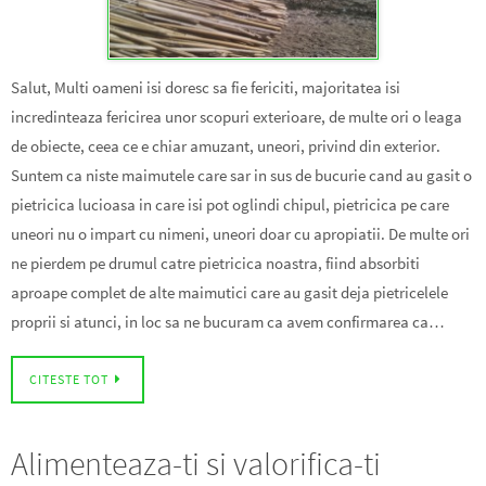
Salut, Multi oameni isi doresc sa fie fericiti, majoritatea isi
incredinteaza fericirea unor scopuri exterioare, de multe ori o leaga
de obiecte, ceea ce e chiar amuzant, uneori, privind din exterior.
Suntem ca niste maimutele care sar in sus de bucurie cand au gasit o
pietricica lucioasa in care isi pot oglindi chipul, pietricica pe care
uneori nu o impart cu nimeni, uneori doar cu apropiatii. De multe ori
ne pierdem pe drumul catre pietricica noastra, fiind absorbiti
aproape complet de alte maimutici care au gasit deja pietricelele
proprii si atunci, in loc sa ne bucuram ca avem confirmarea ca…
CITESTE TOT
Alimenteaza-ti si valorifica-ti