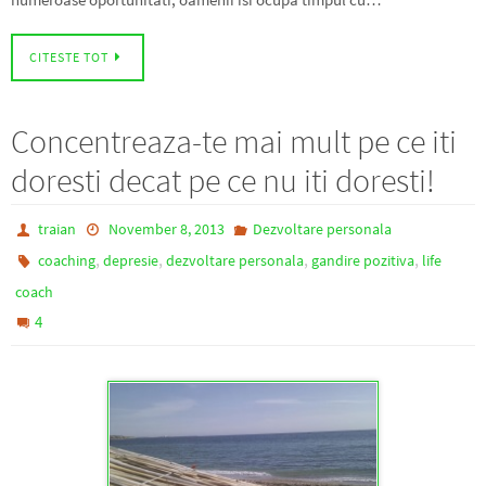
CITESTE TOT
Concentreaza-te mai mult pe ce iti
doresti decat pe ce nu iti doresti!
traian
November 8, 2013
Dezvoltare personala
,
,
,
,
coaching
depresie
dezvoltare personala
gandire pozitiva
life
coach
4