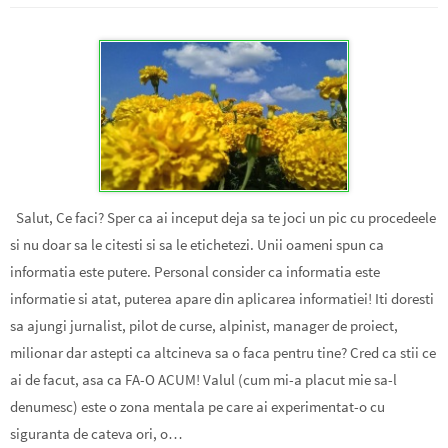
Salut, Ce faci? Sper ca ai inceput deja sa te joci un pic cu procedeele
si nu doar sa le citesti si sa le etichetezi. Unii oameni spun ca
informatia este putere. Personal consider ca informatia este
informatie si atat, puterea apare din aplicarea informatiei! Iti doresti
sa ajungi jurnalist, pilot de curse, alpinist, manager de proiect,
milionar dar astepti ca altcineva sa o faca pentru tine? Cred ca stii ce
ai de facut, asa ca FA-O ACUM! Valul (cum mi-a placut mie sa-l
denumesc) este o zona mentala pe care ai experimentat-o cu
siguranta de cateva ori, o…