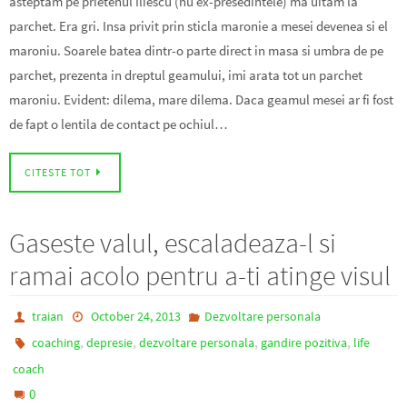
asteptam pe prietenul Iliescu (nu ex-presedintele) ma uitam la
parchet. Era gri. Insa privit prin sticla maronie a mesei devenea si el
maroniu. Soarele batea dintr-o parte direct in masa si umbra de pe
parchet, prezenta in dreptul geamului, imi arata tot un parchet
maroniu. Evident: dilema, mare dilema. Daca geamul mesei ar fi fost
de fapt o lentila de contact pe ochiul…
CITESTE TOT
Gaseste valul, escaladeaza-l si
ramai acolo pentru a-ti atinge visul
traian
October 24, 2013
Dezvoltare personala
,
,
,
,
coaching
depresie
dezvoltare personala
gandire pozitiva
life
coach
0