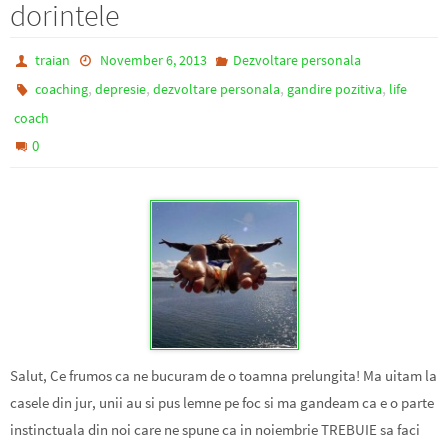
dorintele
traian
November 6, 2013
Dezvoltare personala
,
,
,
,
coaching
depresie
dezvoltare personala
gandire pozitiva
life
coach
0
Salut, Ce frumos ca ne bucuram de o toamna prelungita! Ma uitam la
casele din jur, unii au si pus lemne pe foc si ma gandeam ca e o parte
instinctuala din noi care ne spune ca in noiembrie TREBUIE sa faci