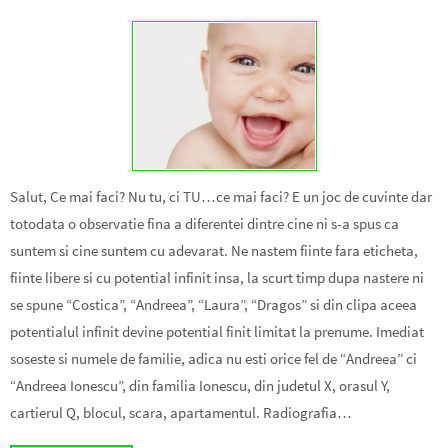
Salut, Ce mai faci? Nu tu, ci TU…ce mai faci? E un joc de cuvinte dar
totodata o observatie fina a diferentei dintre cine ni s-a spus ca
suntem si cine suntem cu adevarat. Ne nastem fiinte fara eticheta,
fiinte libere si cu potential infinit insa, la scurt timp dupa nastere ni
se spune “Costica”, “Andreea”, “Laura”, “Dragos” si din clipa aceea
potentialul infinit devine potential finit limitat la prenume. Imediat
soseste si numele de familie, adica nu esti orice fel de “Andreea” ci
“Andreea Ionescu”, din familia Ionescu, din judetul X, orasul Y,
cartierul Q, blocul, scara, apartamentul. Radiografia…