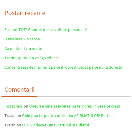
Postari recente
Eu sunt TOT! Ganduri de dezvoltare personala!
O intalnire – o sansa
Cu minte – fara minte
Trezire spirituala vs Ego educat
Concentreaza-te mai mult pe ce iti doresti decat pe ce nu iti doresti!
Comentarii
Instapress
on
Uneori e bine sa incetezi sa te increzi in ceea ce crezi!
Traian
on
Ghid practic pentru utilizarea AFIRMATIILOR! Partea I
Traian
on
EFT: Vindeca-ti singur trupul si sufletul!