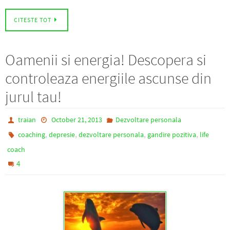
CITESTE TOT
Oamenii si energia! Descopera si
controleaza energiile ascunse din
jurul tau!
traian
October 21, 2013
Dezvoltare personala
,
,
,
,
coaching
depresie
dezvoltare personala
gandire pozitiva
life
coach
4