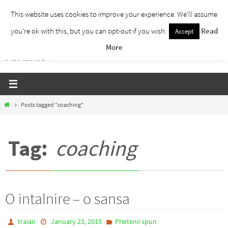
Skip
This website uses cookies to improve your experience. We'll assume
to
you're ok with this, but you can opt-out if you wish.
Read
Accept
Traieste Liber
content
More
Un blog despre dezvoltare personala, puterea prezentului si eliberarea de ganduri,
ho'oponopono, EFT!
Home
Posts tagged "coaching"
Tag:
coaching
O intalnire – o sansa
traian
January 23, 2015
Prietenii spun