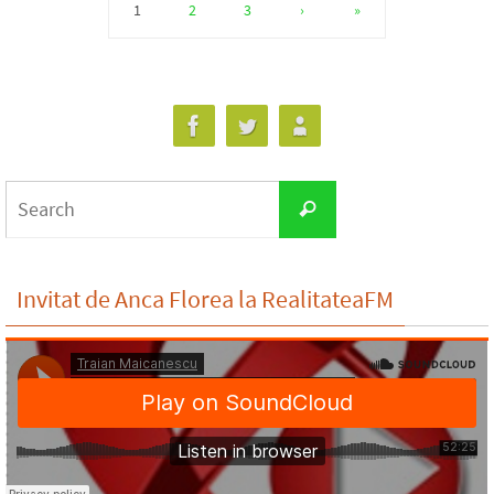
1
2
3
›
»
Search
Search
for:
Invitat de Anca Florea la RealitateaFM