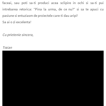
faceai, sau poti sa-ti produci acea sclipire in ochi si sa-ti pui
intrebarea retorica: “Pina la urma, de ce nu?” si sa te apuci cu
pasiune si entuziasm de proiectele care-ti dau aripi!
Sa ai o zi excelenta!
Cu prietenie sincera,
Traian