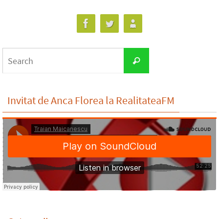
Search
Search
for:
Invitat de Anca Florea la RealitateaFM