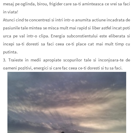
mesaj pe oglinda, birou, frigider care sa-ti aminteasca ce vrei sa faci
in viata!
Atunci cind te concentrezi si intri intr-o anumita actiune incadrata de
pasiunile tale mintea se misca mult mai rapid si liber astfel incat poti
urca pe val intr-o clipa. Energia subconstientului este eliberata si
incepi sa-ti doresti sa faci ceea ce-ti place cat mai mult timp cu
putinta.
3. Traieste in medii apropiate scopurilor tale si inconjoara-te de
oameni pozitivi, energici si care fac ceea ce-ti doresti si tu sa faci.