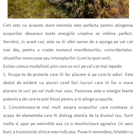
Cert este ca aceasta stare mentala este perfecta pentru atingerea
scopurilor deoarece toate energiile creative se imbina perfect.
Secretul, in acest caz, este sa iti oferi sansa de a ajunge pe val cat
mai des, pentru a creste numarul manifestarilor, coincidentelor,
situatiilor norocoase sau intamplarilor (cum le spun unii).
Exista cateva modalitati prin care sa urci pe val cat mai repede:
1. Ocupa-te de proiecte care iti fac placere si pe care le adori. Este
destul de evident ca atunci cand faci lucruri care iti fac o mare
placere te urci pe val mult mai usor. Pasiunea este o energie foarte
puternica de care te poti folosi pentru a-ti atinge scopurile.
2. Concentreaza-te mai mult asupra scopurilor care conteaza si
scapa de elementele care iti distrag atentia de la drumul tau. Sunt
multe si apar pe nesimtite asa ca o monitorizare agresiva (in sens
bun) a traiectoriei zilnice este indicata. Pune-ti remindere, biletele cu