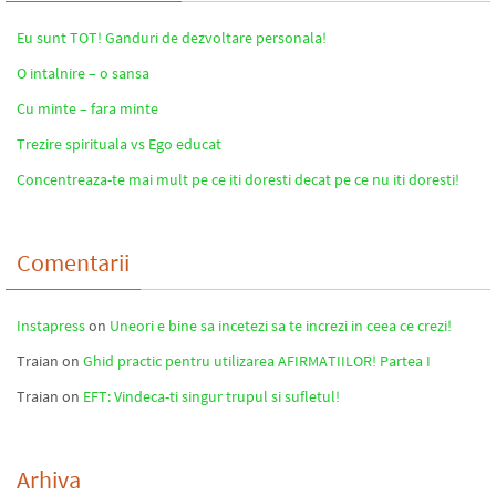
Eu sunt TOT! Ganduri de dezvoltare personala!
O intalnire – o sansa
Cu minte – fara minte
Trezire spirituala vs Ego educat
Concentreaza-te mai mult pe ce iti doresti decat pe ce nu iti doresti!
Comentarii
Instapress
on
Uneori e bine sa incetezi sa te increzi in ceea ce crezi!
Traian
on
Ghid practic pentru utilizarea AFIRMATIILOR! Partea I
Traian
on
EFT: Vindeca-ti singur trupul si sufletul!
Arhiva