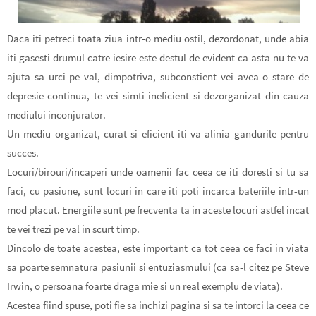
Daca iti petreci toata ziua intr-o mediu ostil, dezordonat, unde abia
iti gasesti drumul catre iesire este destul de evident ca asta nu te va
ajuta sa urci pe val, dimpotriva, subconstient vei avea o stare de
depresie continua, te vei simti ineficient si dezorganizat din cauza
mediului inconjurator.
Un mediu organizat, curat si eficient iti va alinia gandurile pentru
succes.
Locuri/birouri/incaperi unde oamenii fac ceea ce iti doresti si tu sa
faci, cu pasiune, sunt locuri in care iti poti incarca bateriile intr-un
mod placut. Energiile sunt pe frecventa ta in aceste locuri astfel incat
te vei trezi pe val in scurt timp.
Dincolo de toate acestea, este important ca tot ceea ce faci in viata
sa poarte semnatura pasiunii si entuziasmului (ca sa-l citez pe Steve
Irwin, o persoana foarte draga mie si un real exemplu de viata).
Acestea fiind spuse, poti fie sa inchizi pagina si sa te intorci la ceea ce