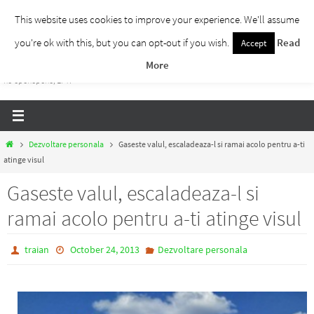
Skip
This website uses cookies to improve your experience. We'll assume
to
you're ok with this, but you can opt-out if you wish.
Read
Accept
Traieste Liber
content
More
Un blog despre dezvoltare personala, puterea prezentului si eliberarea de ganduri,
ho'oponopono, EFT!
Home
Dezvoltare personala
Gaseste valul, escaladeaza-l si ramai acolo pentru a-ti
atinge visul
Gaseste valul, escaladeaza-l si
ramai acolo pentru a-ti atinge visul
traian
October 24, 2013
Dezvoltare personala