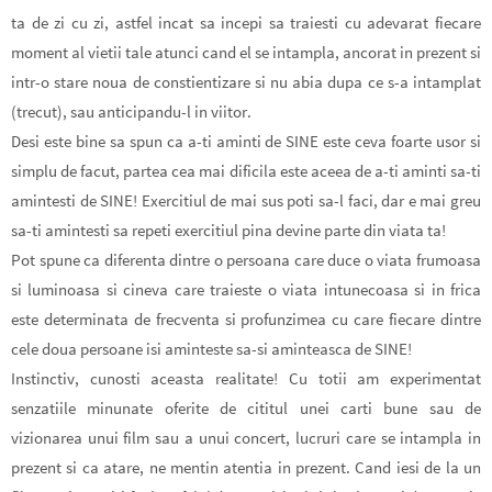
ta de zi cu zi, astfel incat sa incepi sa traiesti cu adevarat fiecare
moment al vietii tale atunci cand el se intampla,
ancorat in prezent si
intr-o stare noua de constientizare
si nu abia dupa ce s-a intamplat
(trecut), sau anticipandu-l in viitor.
Desi este bine sa spun ca a-ti aminti de SINE este ceva foarte usor si
simplu de facut,
partea cea mai dificila este aceea de a-ti aminti sa-ti
amintesti de SINE!
Exercitiul de mai sus poti sa-l faci, dar e mai greu
sa-ti amintesti sa repeti exercitiul pina devine parte din viata ta!
Pot spune ca diferenta dintre o persoana care duce o viata frumoasa
si luminoasa si cineva care traieste o viata intunecoasa si in frica
este determinata de frecventa si profunzimea cu care fiecare dintre
cele doua persoane isi aminteste sa-si aminteasca de SINE!
Instinctiv, cunosti aceasta realitate! Cu totii am experimentat
senzatiile minunate oferite de cititul unei carti bune sau de
vizionarea unui film sau a unui concert, lucruri care se intampla in
prezent si ca atare, ne mentin atentia in prezent. Cand iesi de la un