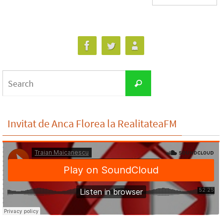
Search
Search
for:
Invitat de Anca Florea la RealitateaFM