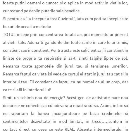
foarte putini oameni o cunosc si o aplica in mod activ in vietile lor,
cunoscand pe deplin puterile sale benefice.
Si pentru ca “la inceput a fost Cuvintul”, iata cum poti sa incepi sa te
bucuri de aceasta metoda:
TOTUL
incepe prin concentrarea totala asupra momentului prezent
al vietii tale. Aduna-ti gandurile din toate zarile in care le-ai trimis,
constient sau inconstient. Pentru asta este suficient sa fii constient in
liniste de propria ta respiratie si sa-ti simti talpile lipite de sol.
Remarca toate zgomotele din jurul tau si tensiunea umerilor.
Remarca faptul ca viata isi vede de cursul ei atat in jurul tau cat si in
interiorul tau.
Fii constient de faptul ca nu numai ca ai un corp, dar
ca te si afli in interiorul lui!
Simti un schimb nou de energie? Acest gen de activitate pare nou
deoarece ne conecteaza cu adevarata noastra sursa. Acum, in loc sa
ne raportam la lumea inconjuratoare pe baza credintelor si
sentimentelor dezvoltate in mod limitat, in trecut….suntem in
contact direct cu ceea ce este REAL. Absenta intermediarului in