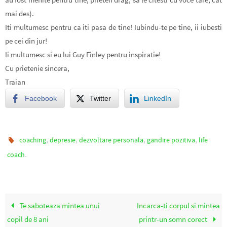
mai des).
Iti multumesc pentru ca iti pasa de tine! Iubindu-te pe tine, ii iubesti
pe cei din jur!
Ii multumesc si eu lui Guy Finley pentru inspiratie!
Cu prietenie sincera,
Traian
Facebook
Twitter
LinkedIn
,
,
,
,
coaching
depresie
dezvoltare personala
gandire pozitiva
life
.
coach
Te saboteaza mintea unui
Incarca-ti corpul si mintea
copil de 8 ani
printr-un somn corect