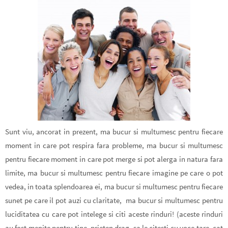
Sunt viu, ancorat in prezent, ma bucur si multumesc pentru fiecare
moment in care pot respira fara probleme, ma bucur si multumesc
pentru fiecare moment in care pot merge si pot alerga in natura fara
limite, ma bucur si multumesc pentru fiecare imagine pe care o pot
vedea, in toata splendoarea ei, ma bucur si multumesc pentru fiecare
sunet pe care il pot auzi cu claritate, ma bucur si multumesc pentru
luciditatea cu care pot intelege si citi aceste rinduri! (aceste rinduri
au fost menite pentru tine, prieten drag, sa le citesti cu voce tare, cat