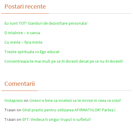
Postari recente
Eu sunt TOT! Ganduri de dezvoltare personala!
O intalnire – o sansa
Cu minte – fara minte
Trezire spirituala vs Ego educat
Concentreaza-te mai mult pe ce iti doresti decat pe ce nu iti doresti!
Comentarii
Instapress
on
Uneori e bine sa incetezi sa te increzi in ceea ce crezi!
Traian
on
Ghid practic pentru utilizarea AFIRMATIILOR! Partea I
Traian
on
EFT: Vindeca-ti singur trupul si sufletul!