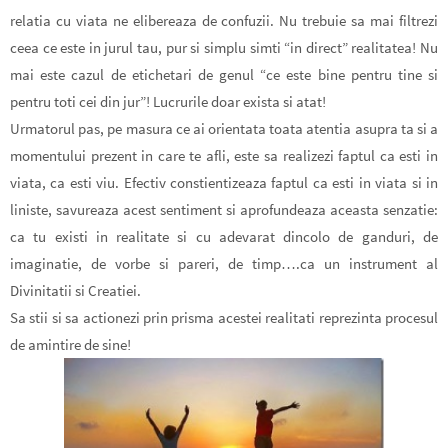
relatia cu viata ne elibereaza de confuzii. Nu trebuie sa mai filtrezi
ceea ce este in jurul tau, pur si simplu simti “in direct” realitatea! Nu
mai este cazul de etichetari de genul “ce este bine pentru tine si
pentru toti cei din jur”!
Lucrurile doar exista si atat!
Urmatorul
pas, pe masura ce ai orientata toata atentia asupra ta si a
momentului prezent in care te afli, este sa realizezi faptul ca esti in
viata, ca esti viu. Efectiv constientizeaza faptul ca esti in viata si in
liniste, savureaza acest sentiment si aprofundeaza aceasta senzatie:
ca tu existi in realitate si cu adevarat dincolo de ganduri, de
imaginatie, de vorbe si pareri, de timp….ca un instrument al
Divinitatii si Creatiei.
Sa stii si sa actionezi prin prisma acestei realitati reprezinta procesul
de amintire de sine!