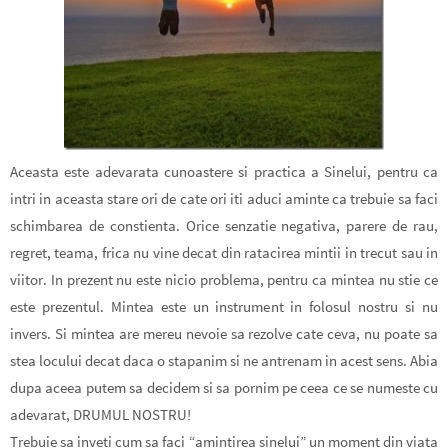
Aceasta este adevarata cunoastere si practica a Sinelui, pentru ca
intri in aceasta stare ori de cate ori iti aduci aminte ca trebuie sa faci
schimbarea de constienta. Orice senzatie negativa, parere de rau,
regret, teama, frica nu vine decat din ratacirea mintii in trecut sau in
viitor. In prezent nu este nicio problema, pentru ca mintea nu stie ce
este prezentul. Mintea este un instrument in folosul nostru si nu
invers. Si mintea are mereu nevoie sa rezolve cate ceva, nu poate sa
stea locului decat daca o stapanim si ne antrenam in acest sens. Abia
dupa aceea putem sa decidem si sa pornim pe ceea ce se numeste cu
adevarat, DRUMUL NOSTRU!
Trebuie sa inveti cum sa faci “amintirea sinelui” un moment din viata