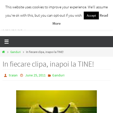
Skip
This website uses cookies to improve your experience. We'll assume
to
you're ok with this, but you can opt-out if you wish.
Read
Accept
Traieste Liber
content
More
Un blog despre dezvoltare personala, puterea prezentului si eliberarea de ganduri,
ho'oponopono, EFT!
Home
Ganduri
In fiecare clipa, inapoi la TINE!
In fiecare clipa, inapoi la TINE!
traian
June 25, 2011
Ganduri