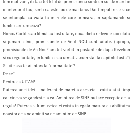
film motivant, iti faci tot felul de promisiuni si simti un soi de maretie
in interiorul tau, simti ca este loc de mai bine. Dar timpul trece si ce
se intampla cu viata ta in zilele care urmeaza, in saptamanile si
lunile care urmeaza?
Nimic. Cartile sau filmul au fost uitate, noua dieta redevine ciocolata
si jumari zilnic, promisiunile de Anul NOU sunt uitate. (
apropo,
promisiunile de An Nou? am tot vorbit in postarile de dupa Revelion
si cu regularitate, in lunile ce au urmat….cum stai la capitolul asta?
)
Si uite asa te-ai intors la “normalitate”!
De ce?
Pentru ca UITAM!
Puterea unei idei
– indiferent de maretia acesteia –
exista atat timp
cat cineva se gandeste la ea.
Amintirea de SINE nu face exceptie de la
regula! Puterea si frumusetea ei exista in egala masura cu abilitatea
noastra de a ne aminti sa ne amintim de SINE!