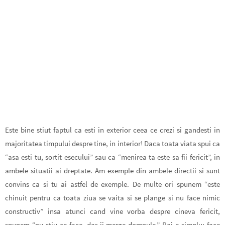
Este bine stiut faptul ca esti in exterior ceea ce crezi si gandesti in
majoritatea timpului despre tine, in interior!
Daca toata viata spui ca
“asa esti tu, sortit esecului” sau ca “menirea ta este sa fii fericit”, in
ambele situatii ai dreptate. Am exemple din ambele directii si sunt
convins ca si tu ai astfel de exemple. De multe ori spunem “este
chinuit pentru ca toata ziua se vaita si se plange si nu face nimic
constructiv” insa atunci cand vine vorba despre cineva fericit,
spunem “nu stiu ce face, dar ii merge domnule.” Pai e simplu: face