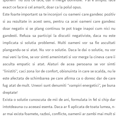
exact ce face si cel amarit, doar ca la polul opus.
Este foarte important sa te inconjori cu oameni care gandesc pozitiv
si au rezultate in acest sens, pentru ca acei oameni care gandesc
doar negativ si se plang continuu te pot trage inapoi cum nici nu
gandesti. Refuza sa participi la discutii negativiste, daca nu este
implicata si solutia problemei. Multi oameni vor sa fie ascultati
plangandu-se si atat. Nu vor o solutie. Daca le dai o solutie, nu vor
mai veni la tine, se vor simti amenintati si vor merge la cineva care ii
asculta empatic si atat. Alaturi de acea persoana se vor simti
“linistiti”, caci zona lor de confort, obisnuinta in care se scalda, nu le
este afectata de schimbarea pe care afirma ca o doresc dar de care
fug atat de mult. Uneori sunt denumiti “vampiri energetici”, pe buna
dreptate!
Exista o solutie cunoscuta de mii de ani, formulata in fel si chip dar
intotdeauna cu aceeasi esenta. Daca ar fi aplicata de toata lumea, n-
ar mai exista foamete, razboi, conflicte, oamenii ar zambi mai mult si