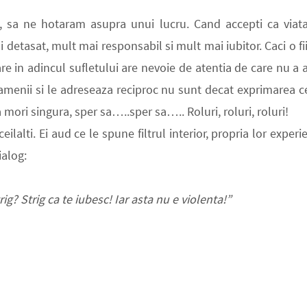
, sa ne hotaram asupra unui lucru. Cand accepti ca viat
 detasat, mult mai responsabil si mult mai iubitor. Caci o fi
are in adincul sufletului are nevoie de atentia de care nu a 
 oamenii si le adreseaza reciproc nu sunt decat exprimarea c
a mori singura, sper sa…..sper sa….. Roluri, roluri, roluri!
ilalti. Ei aud ce le spune filtrul interior, propria lor experi
ialog:
rig? Strig ca te iubesc! Iar asta nu e violenta!”