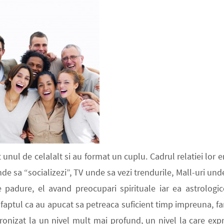
 unul de celalalt si au format un cuplu. Cadrul relatiei lor e
de sa “socializezi”, TV unde sa vezi trendurile, Mall-uri und
 padure, el avand preocupari spirituale iar ea astrologic
faptul ca au apucat sa petreaca suficient timp impreuna, fa
cronizat la un nivel mult mai profund, un nivel la care expr