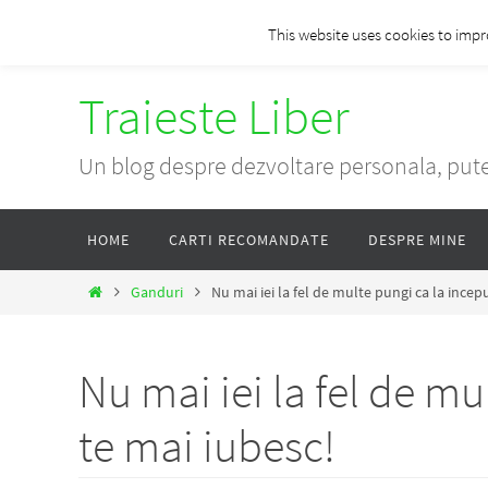
Skip
This website uses cookies to impr
to
content
Traieste Liber
Un blog despre dezvoltare personala, pute
Skip
HOME
CARTI RECOMANDATE
DESPRE MINE
to
content
Home
Ganduri
Nu mai iei la fel de multe pungi ca la incep
Nu mai iei la fel de mu
te mai iubesc!