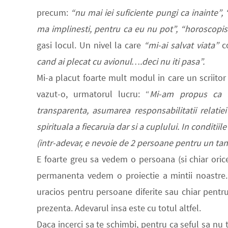
precum:
“nu mai iei suficiente pungi ca inainte”,
ma implinesti, pentru ca eu nu pot”, “horoscopi
gasi locul. Un nivel la care
“mi-ai salvat viata”
c
cand ai plecat cu avionul….deci nu iti pasa”.
Mi-a
placut foarte mult modul in care un scriito
vazut-o, urmatorul lucru:
“
M
i-am propus ca u
transparenta, asumarea responsabilitatii relatie
spirituala a fiecaruia dar si a cuplului. In conditi
(
intr-adevar, e nevoie de 2 persoane pentru un tan
E foarte greu sa vedem o persoana (si chiar orice
permanenta vedem o proiectie a mintii noastre. 
uracios pentru persoane diferite sau chiar pentr
prezenta. Adevarul insa este cu totul altfel.
Daca incerci sa te schimbi, pentru ca seful sa nu 