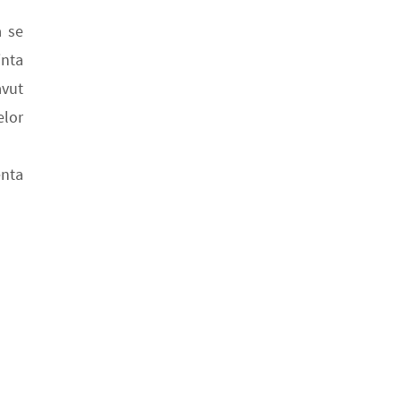
a se
inta
avut
elor
enta