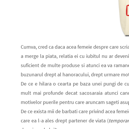
Cumva, cred ca daca acea femeie despre care scria
a merge la piata, relatia ei cu iubitul nu ar deve
suficient de multe produse si atunci ea va ramane
buzunarul drept al hanoracului, drept urmare moti
De ce e hilara o cearta pe baza unei pungi de c
mult mai profunde decat sacosaraia atunci can
motivelor puerile pentru care aruncam sageti asu
De ce exista mii de barbati care privind acea femei
care ea l-a ales drept partener de viata (
temporar 