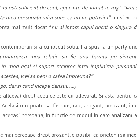
 “nu esti suficient de cool, apuca-te de fumat te rog”, “vrea
sta mea personala mi-a spus ca nu ne potrivim”
nu si-ar p
onta mai mult decat “
nu ai intors capul decat o singura d
r contemporan si-a cunoscut sotia. I-a spus la un party un
rmatoarea mea relatie sa fie una bazata pe sincerit
i in mod egal si suport reciproc intru implinirea personal
ile acestea, vrei sa bem o cafea impreuna?”
go, dar si cand incepe dansul…..)
 altceva) drept ceea ce este cu adevarat. Si asta pentru c
Acelasi om poate sa fie bun, rau, arogant, amuzant, iubi
u aceeasi persoana, in functie de modul in care analizam 
te mai perceapa drept arogant, e posibil ca prietenii sa inc