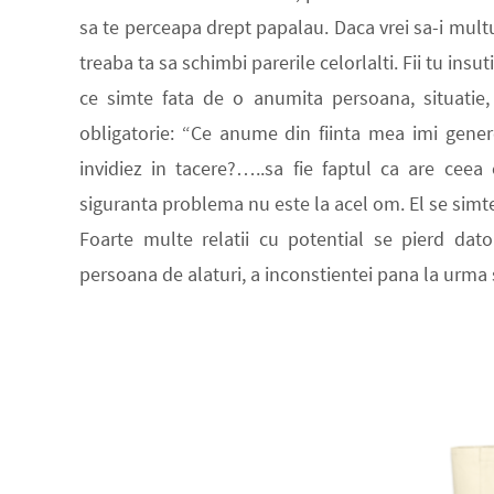
sa te perceapa drept papalau. Daca vrei sa-i multu
treaba ta sa schimbi parerile celorlalti. Fii tu insu
ce simte fata de o anumita persoana, situatie,
obligatorie: “
Ce anume din fiinta mea imi gener
invidiez in tacere?…..sa fie faptul ca are cee
siguranta problema nu este la acel om. El se simte
Foarte multe relatii cu potential se pierd dato
persoana de alaturi, a inconstientei pana la urma si