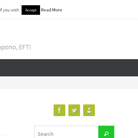
f you wish.
Read More
Accept
nopono, EFT!
Search
Search