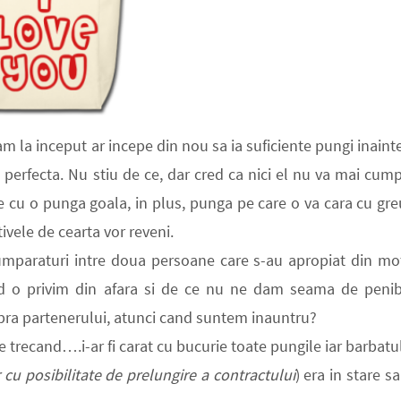
m la inceput ar incepe din nou sa ia suficiente pungi inaint
ni perfecta. Nu stiu de ce, dar cred ca nici el nu va mai cum
 cu o punga goala, in plus, punga pe care o va cara cu gre
vele de cearta vor reveni.
umparaturi intre doua persoane care s-au apropiat din mo
d o privim din afara si de ce nu ne dam seama de penib
pra partenerului, atunci cand suntem inauntru?
e trecand….i-ar fi carat cu bucurie toate pungile iar barbatu
cu posibilitate de prelungire a contractului
) era in stare sa 