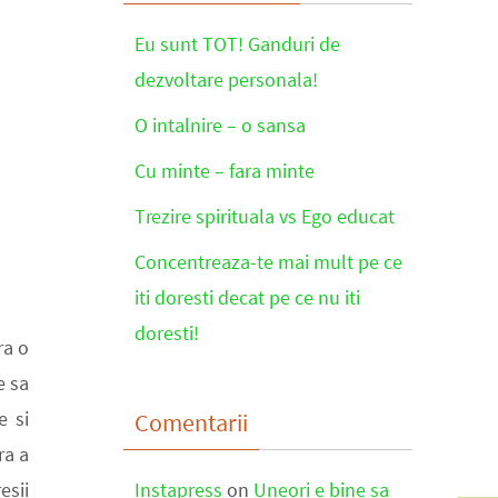
Eu sunt TOT! Ganduri de
dezvoltare personala!
O intalnire – o sansa
Cu minte – fara minte
Trezire spirituala vs Ego educat
Concentreaza-te mai mult pe ce
iti doresti decat pe ce nu iti
doresti!
ra o
e sa
e si
Comentarii
ra a
esii
Instapress
on
Uneori e bine sa