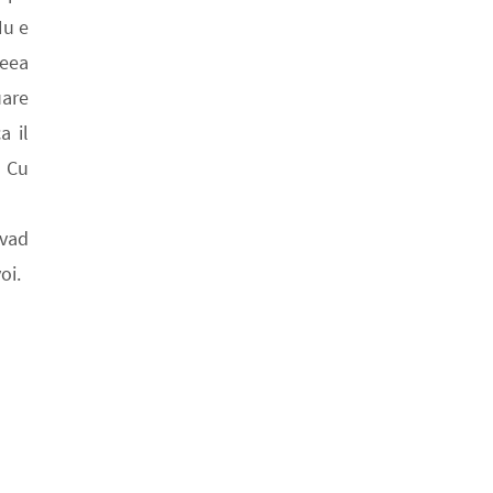
Nu e
ceea
uare
a il
. Cu
 vad
oi.