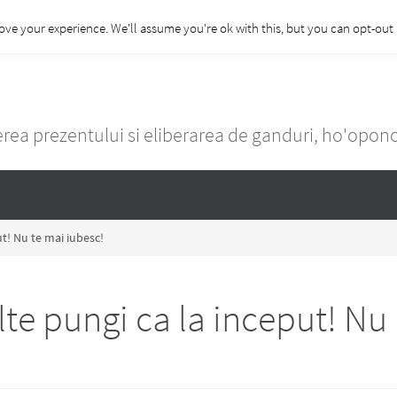
ove your experience. We'll assume you're ok with this, but you can opt-out i
rea prezentului si eliberarea de ganduri, ho'opo
ut! Nu te mai iubesc!
lte pungi ca la inceput! Nu