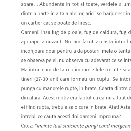
soare….Abundenta in tot si toate, verdele a umplu
dintr-o parte in alta a aleilor, aricii se harjonesc 
un cartier cat se poate de firesc.
Oamenii insa fug de ploaie, fug de caldura, fug d
aproape amuzant. Nu am facut aceasta introduce
inconjoara doar pentru a da postarii mele o tenta
se observa pe ei, nu observa cu adevarat ce se inta
Ma intorceam de la o plimbare zilele trecute si a
tineri (27-30 ani) care formau un cuplu. Se into
punga cu manerele rupte, in brate. Cearta dintre 
din afara. Acest motiv era faptul ca ea nu a luat 
ei fiind rupta, trebuia sa o care in brate. Atat! As
intrebi: ce cauta acesti doi oameni impreuna?
Citez:
“inainte luai suficiente pungi cand mergeam 