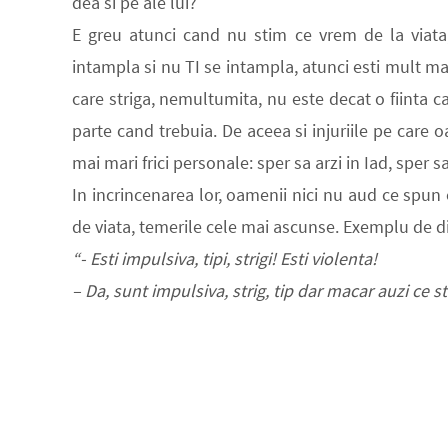
dea si pe ale lui?
E greu atunci cand nu stim ce vrem de la viata
intampla si nu TI se intampla, atunci esti mult mai
care striga, nemultumita, nu este decat o fiinta c
parte cand trebuia. De aceea si injuriile pe care
mai mari frici personale: sper sa arzi in Iad, sper s
In incrincenarea lor, oamenii nici nu aud ce spun ce
de viata, temerile cele mai ascunse. Exemplu de d
“- Esti impulsiva, tipi, strigi! Esti violenta!
– Da, sunt impulsiva, strig, tip dar macar auzi ce st