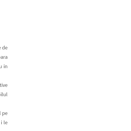
e de
para
u in
tive
ilul
l pe
i le