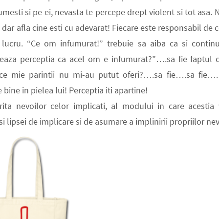
mesti si pe ei, nevasta te percepe drept violent si tot asa. 
ti dar afla cine esti cu adevarat! Fiecare este responsabil de 
 lucru.
“Ce om infumurat!”
trebuie sa aiba ca si contin
eaza perceptia ca acel om e infumurat?”
….sa fie faptul c
a ce mie parintii nu mi-au putut oferi?….sa fie….sa fie…
 bine in pielea lui!
Perceptia iti apartine!
rita nevoilor celor implicati, al modului in care acestia
 lipsei de implicare si de asumare a implinirii propriilor nev