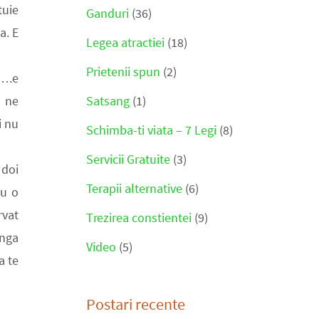
tuie
Ganduri
(36)
a. E
Legea atractiei
(18)
Prietenii spun
(2)
a….e
e ne
Satsang
(1)
i nu
Schimba-ti viata – 7 Legi
(8)
Servicii Gratuite
(3)
 doi
Terapii alternative
(6)
cu o
rvat
Trezirea constientei
(9)
unga
Video
(5)
a te
Postari recente