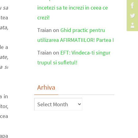
u sa
incetezi sa te increzi in ceea ce
utea
crezi!
ata,
Traian
on
Ghid practic pentru
utilizarea AFIRMATIILOR! Partea I
de a
Traian
on
EFT: Vindeca-ti singur
ate,
trupul si sufletul!
a si
Arhiva
a in
Arhiva
tor,
acea
eapa