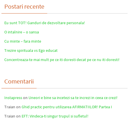
Postari recente
Eu sunt TOT! Ganduri de dezvoltare personala!
O intalnire – o sansa
Cu minte – fara minte
Trezire spirituala vs Ego educat
Concentreaza-te mai mult pe ce iti doresti decat pe ce nu iti doresti!
Comentarii
Instapress
on
Uneori e bine sa incetezi sa te increzi in ceea ce crezi!
Traian
on
Ghid practic pentru utilizarea AFIRMATIILOR! Partea I
Traian
on
EFT: Vindeca-ti singur trupul si sufletul!