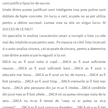
care justifica lipsa lor de succes.
Unele dintre aceste justificari sunt inteligente insa prea putine sunt
dublate de fapte concrete. Un lucru e cert, scuzele nu se pot utiliza
pentru a obtine succesul. Lumea vrea sa stie un singur lucru: AI
SUCCES IN CE FACI?
Un specialist in analiza caracterului uman a incropit o lista cu cele
mai des intalnite scuze pentru esec. Pe masura ce cititi lista incercati
si o auto-analiza sincera, cat se poate de sincera, pentru a determina
cate dintre aceste scuze le regasiti si la voi.
DACA nu as fi avut sotie si copil…..DACA as fi avut suficiente
resurse…..DACA as fi avut suficienti bani….DACA as fi avut o
educatie mai buna….DACA as fi avut un loc de munca….DACA as fi
fost sanatos….DACA as fi avut timp….DACA vremurile ar fi fost mai
bune….DACA alte persoane din jur m-ar fi inteles…DACA conditiile
din jurul meu ar fi fost altele….DACA mi-as putea reincepe viata de la
zero….DACA nu m-as fi temut de “ceea ce ar putea sa zica
oamenii”…..DACA as fi avut sansa sa dovedesc….DACA mi s-ar fi dat