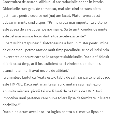
Construirea de scuze si alibiuri isi are radacinile adanc in istorie.
Obiceiurile sunt greu de combatut, mai ales cind acestea ofera
justificare pentru ceva ce noi (nu) am facut. Platon avea acest
adevar in minte cind a spus: “Prima si cea mai importanta victorie
este aceea de a ne cuceri pe noi insine. Sa te simti condus de minte
este cel mai rusinos lucru dintre toate cele existente.”
Elbert Hubbart spunea: “Dintotdeauna a fost un mister pentru mine
de ce oamenii petrec atat de mult timp pacalindu-se pe ei insisi prin
inventarea de scuze care sa le acopere slabiciunile. Daca ar fi folosit
diferit acest timp, ar fi fost suficient sa-si vindece slabiciunile si
atunci nu ar mai fi avut nevoie de alibiuri.”
Iti amintesc faptul ca “viata este o tabla de sah, iar partenerul de joc
este TIMPUL. Daca eziti inainte sa faci o mutare sau neglijezi o
anumita miscare, pionii tai vor fi luati de pe tabla de TIMP. Joci
impotriva unui partener care nu va tolera lipsa de fermitate in luarea
deciziilor.!”
Daca pina acum aveai o scuza logica pentru a-ti motiva lipsa de