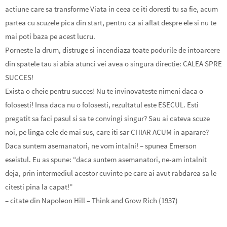
actiune care sa transforme Viata in ceea ce iti doresti tu sa fie, acum
partea cu scuzele pica din start, pentru ca ai aflat despre ele si nu te
mai poti baza pe acest lucru.
Porneste la drum, distruge si incendiaza toate podurile de intoarcere
din spatele tau si abia atunci vei avea o singura directie: CALEA SPRE
SUCCES!
Exista o cheie pentru succes! Nu te invinovateste nimeni daca o
folosesti! Insa daca nu o folosesti, rezultatul este ESECUL. Esti
pregatit sa faci pasul si sa te convingi singur? Sau ai cateva scuze
noi, pe linga cele de mai sus, care iti sar CHIAR ACUM in aparare?
Daca suntem asemanatori, ne vom intalni! – spunea Emerson
eseistul. Eu as spune: “daca suntem asemanatori, ne-am intalnit
deja, prin intermediul acestor cuvinte pe care ai avut rabdarea sa le
citesti pina la capat!”
– citate din Napoleon Hill – Think and Grow Rich (1937)