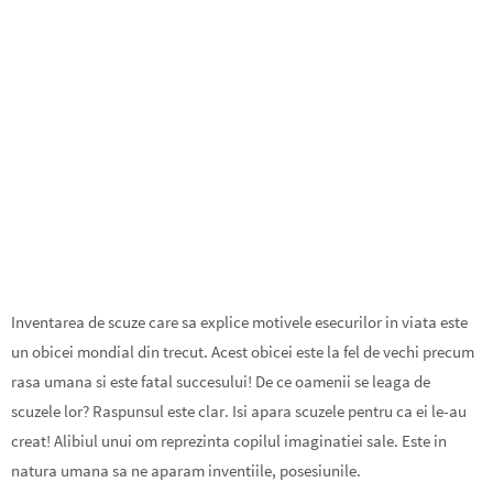
Inventarea de scuze care sa explice motivele esecurilor in viata este
un obicei mondial din trecut. Acest obicei este la fel de vechi precum
rasa umana si este fatal succesului! De ce oamenii se leaga de
scuzele lor? Raspunsul este clar. Isi apara scuzele pentru ca ei le-au
creat! Alibiul unui om reprezinta copilul imaginatiei sale. Este in
natura umana sa ne aparam inventiile, posesiunile.