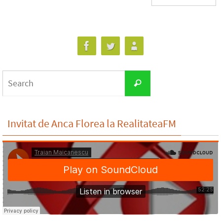
Search
Search
for:
Invitat de Anca Florea la RealitateaFM