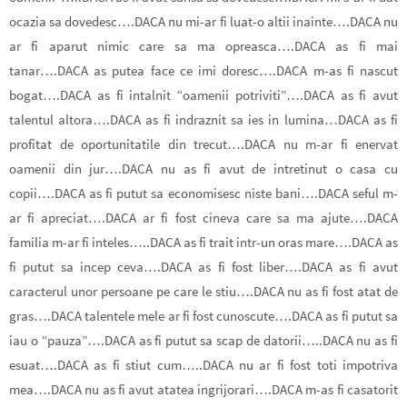
ocazia sa dovedesc….DACA nu mi-ar fi luat-o altii inainte….DACA nu
ar fi aparut nimic care sa ma opreasca….DACA as fi mai
tanar….DACA as putea face ce imi doresc….DACA m-as fi nascut
bogat….DACA as fi intalnit “oamenii potriviti”….DACA as fi avut
talentul altora….DACA as fi indraznit sa ies in lumina…DACA as fi
profitat de oportunitatile din trecut….DACA nu m-ar fi enervat
oamenii din jur….DACA nu as fi avut de intretinut o casa cu
copii….DACA as fi putut sa economisesc niste bani….DACA seful m-
ar fi apreciat….DACA ar fi fost cineva care sa ma ajute….DACA
familia m-ar fi inteles…..DACA as fi trait intr-un oras mare….DACA as
fi putut sa incep ceva….DACA as fi fost liber….DACA as fi avut
caracterul unor persoane pe care le stiu….DACA nu as fi fost atat de
gras….DACA talentele mele ar fi fost cunoscute….DACA as fi putut sa
iau o “pauza”….DACA as fi putut sa scap de datorii…..DACA nu as fi
esuat….DACA as fi stiut cum…..DACA nu ar fi fost toti impotriva
mea….DACA nu as fi avut atatea ingrijorari….DACA m-as fi casatorit