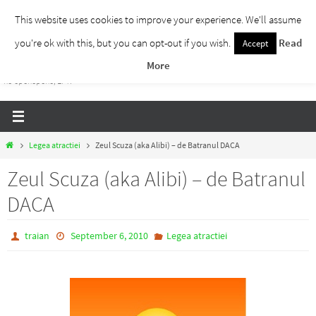
Skip
This website uses cookies to improve your experience. We'll assume
to
you're ok with this, but you can opt-out if you wish.
Read
Accept
Traieste Liber
content
More
Un blog despre dezvoltare personala, puterea prezentului si eliberarea de ganduri,
ho'oponopono, EFT!
Home
Legea atractiei
Zeul Scuza (aka Alibi) – de Batranul DACA
Zeul Scuza (aka Alibi) – de Batranul
DACA
traian
September 6, 2010
Legea atractiei