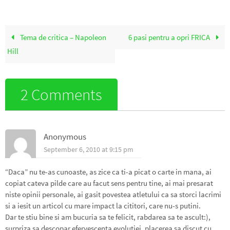
Tema de critica – Napoleon
6 pasi pentru a opri FRICA
Hill
2 Comments
Anonymous
September 6, 2010 at 9:15 pm
“Daca” nu te-as cunoaste, as zice ca ti-a picat o carte in mana, ai
copiat cateva pilde care au facut sens pentru tine, ai mai presarat
niste opinii personale, ai gasit povestea atletului ca sa storci lacrimi
si a iesit un articol cu mare impact la cititori, care nu-s putini.
Dar te stiu bine si am bucuria sa te felicit, rabdarea sa te ascult:),
surpriza sa descopar efervescenta evolutiei, placerea sa discut cu