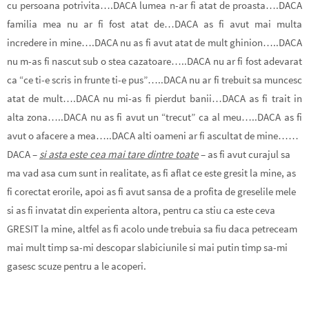
cu persoana potrivita….DACA lumea n-ar fi atat de proasta….DACA
familia mea nu ar fi fost atat de…DACA as fi avut mai multa
incredere in mine….DACA nu as fi avut atat de mult ghinion…..DACA
nu m-as fi nascut sub o stea cazatoare…..DACA nu ar fi fost adevarat
ca “ce ti-e scris in frunte ti-e pus”…..DACA nu ar fi trebuit sa muncesc
atat de mult….DACA nu mi-as fi pierdut banii…DACA as fi trait in
alta zona…..DACA nu as fi avut un “trecut” ca al meu…..DACA as fi
avut o afacere a mea…..DACA alti oameni ar fi ascultat de mine……
DACA –
si asta este cea mai tare dintre toate
– as fi avut curajul sa
ma vad asa cum sunt in realitate, as fi aflat ce este gresit la mine, as
fi corectat erorile, apoi as fi avut sansa de a profita de greselile mele
si as fi invatat din experienta altora, pentru ca stiu ca este ceva
GRESIT la mine, altfel as fi acolo unde trebuia sa fiu daca petreceam
mai mult timp sa-mi descopar slabiciunile si mai putin timp sa-mi
gasesc scuze pentru a le acoperi.